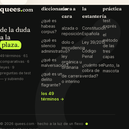
quees
.
diccionario
cara a
la
práctica
com
cara
estantería
¿qué es
test
habeas
exprés
de la duda
alzada o
Constitución
corpus?
reposición
Española
el
a la
¿qué es
método
dolo o
Ley 39/2015
plaza.
silencio
de las
imprudencia
Código
administrativo?
tres
49 términos · 61
ley
Penal
capas
¿qué es
comparativas · 6
orgánica u
¿cuánto se
malversación?
Punto, la
ordinaria
leyes · 9
cobra de
mascota
preguntas de test
¿qué es un
de carrera
verdad?
— y subiendo
delito
o interino
flagrante?
los 49
términos →
© 2026 quees.com · hecho a la luz de un flexo