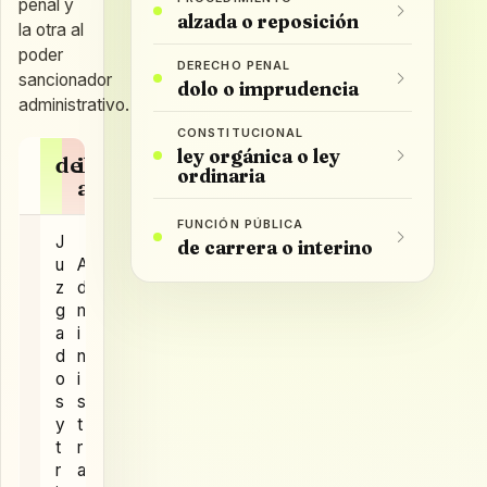
penal y
alzada o reposición
la otra al
poder
DERECHO PENAL
sancionador
dolo o imprudencia
administrativo.
CONSTITUCIONAL
ley orgánica o ley
delito
infracción
ordinaria
administrativa
FUNCIÓN PÚBLICA
J
de carrera o interino
u
A
z
d
g
m
a
i
d
n
o
i
s
s
y
t
t
r
r
a