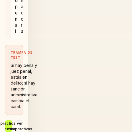
d
n
p
a
e
d
n
o
a
r
l
a
TRAMPA DE
TEST
Si hay pena y
juez penal,
estás en
delito; si hay
sanción
administrativa,
cambia el
carril.
practicar
ver
test
comparativas