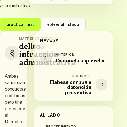
administrativo.
practicar test
volver al listado
MATRIZ DE ESTUDIO
NAVEGA
delito
o
§
infracción
ANTERIOR
administrativa
Denuncia o querella
Ambas
SIGUIENTE
Habeas corpus o
sancionan
detención
conductas
preventiva
prohibidas,
pero una
pertenece
al
AL LADO
Derecho
PROCEDIMIENTO