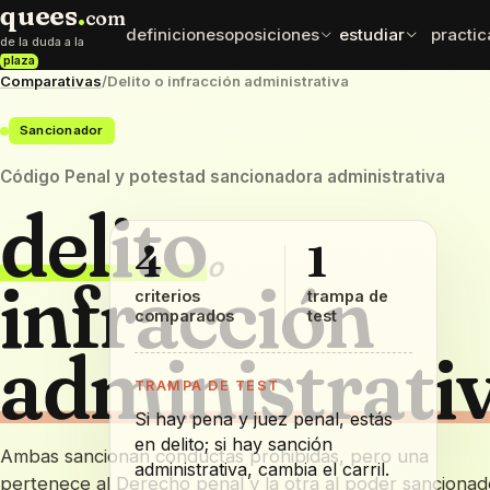
quees
.
com
definiciones
oposiciones
estudiar
practic
de la duda a la
plaza
Comparativas
/
Delito o infracción administrativa
normativa
esqu
oposiciones
test exprés
Sancionador
leyes y artículos
mapas
elige cuerpo con datos
comprueba que se queda
que sí importan
ordena
Código Penal y potestad sancionadora administrativa
delito
mnemotecnias
comp
sueldos
frases para fijar
difere
retribuciones por cuerpo
datos
caen e
4
1
o
infracción
criterios
trampa de
comparados
test
administrati
TRAMPA DE TEST
Si hay pena y juez penal, estás
en delito; si hay sanción
Ambas sancionan conductas prohibidas, pero una
administrativa, cambia el carril.
pertenece al Derecho penal y la otra al poder sancionad