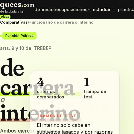
quees
.
com
definiciones
oposiciones
estudiar
practic
de la duda a la
plaza
Comparativas
/
Funcionario de carrera o interino
normativa
esqu
oposiciones
test exprés
Función Pública
leyes y artículos
mapas
elige cuerpo con datos
comprueba que se queda
que sí importan
ordena
arts. 9 y 10 del TREBEP
de
mnemotecnias
comp
sueldos
frases para fijar
difere
retribuciones por cuerpo
datos
caen e
carrera
4
1
criterios
trampa de
comparados
test
o
interino
TRAMPA DE TEST
El interino solo cabe en
Ambos ejercen funciones
supuestos tasados y por razones