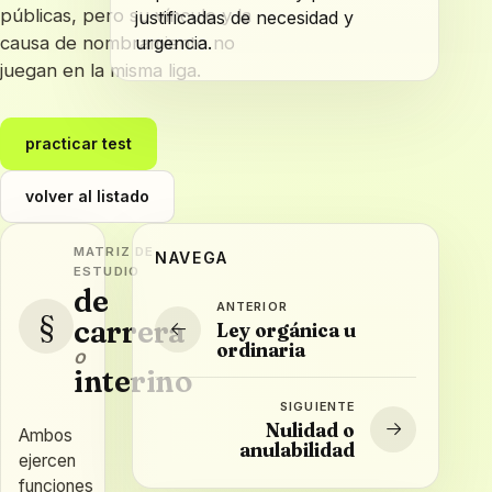
públicas, pero su vínculo y la
justificadas de necesidad y
causa de nombramiento no
urgencia.
juegan en la misma liga.
practicar test
volver al listado
MATRIZ DE
NAVEGA
ESTUDIO
de
ANTERIOR
§
carrera
Ley orgánica u
ordinaria
o
interino
SIGUIENTE
Nulidad o
Ambos
anulabilidad
ejercen
funciones