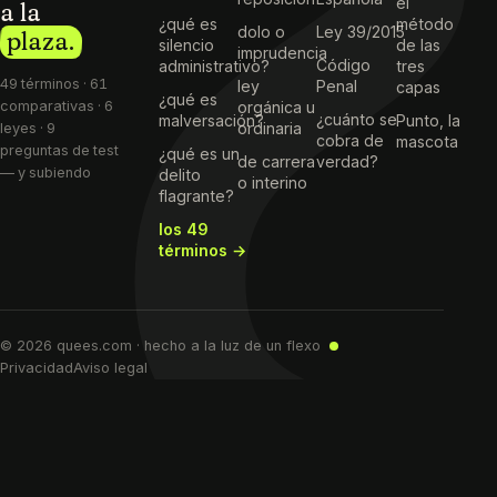
el
a la
¿qué es
método
dolo o
Ley 39/2015
plaza.
silencio
de las
imprudencia
Código
administrativo?
tres
49 términos · 61
ley
Penal
capas
¿qué es
comparativas · 6
orgánica u
¿cuánto se
malversación?
Punto, la
ordinaria
leyes · 9
cobra de
mascota
preguntas de test
¿qué es un
de carrera
verdad?
— y subiendo
delito
o interino
flagrante?
los 49
términos →
© 2026 quees.com · hecho a la luz de un flexo
Privacidad
Aviso legal