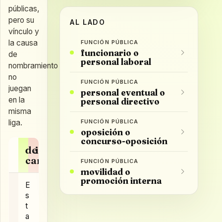
públicas,
pero su
AL LADO
vínculo y
la causa
FUNCIÓN PÚBLICA
funcionario o
de
personal laboral
nombramiento
no
FUNCIÓN PÚBLICA
juegan
personal eventual o
en la
personal directivo
misma
liga.
FUNCIÓN PÚBLICA
oposición o
concurso-oposición
de
interino
carrera
FUNCIÓN PÚBLICA
movilidad o
promoción interna
E
s
t
a