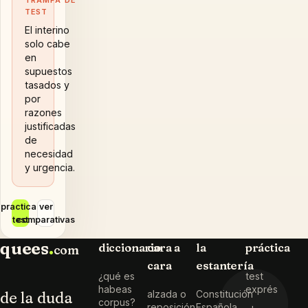
TRAMPA DE
TEST
El interino
solo cabe
en
supuestos
tasados y
por
razones
justificadas
de
necesidad
y urgencia.
practicar
ver
test
comparativas
quees
.
diccionario
cara a
la
práctica
com
cara
estantería
¿qué es
test
habeas
exprés
de la duda
alzada o
Constitución
corpus?
reposición
Española