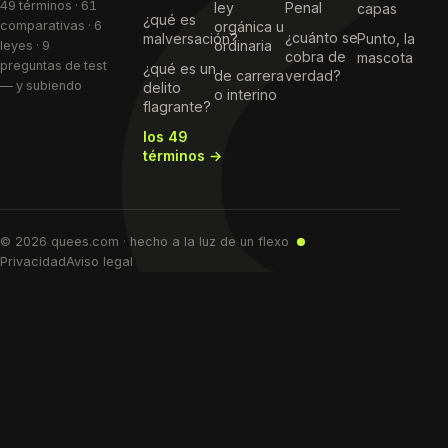
49 términos · 61
ley
Penal
capas
¿qué es
comparativas · 6
orgánica u
¿cuánto se
malversación?
Punto, la
ordinaria
leyes · 9
cobra de
mascota
preguntas de test
¿qué es un
de carrera
verdad?
— y subiendo
delito
o interino
flagrante?
los 49
términos →
© 2026 quees.com · hecho a la luz de un flexo
Privacidad
Aviso legal