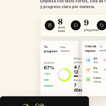
Empieza con tests cortos, cola de 
y progreso claro por materia.
8
9
tests
preguntas
base
Cola de
Tu
12
Esta
repaso
pend
progreso
semana
Administrativo
Materias
R
activas
Silencio administrativo
Aciertos
4 /
67%
Penal
R
12
Delito flagrante
+12%
Constitucional
esta
Racha
Habeas corpus
7
semana
días
Cola