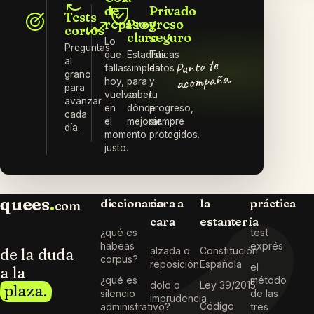
de
Privado
Tests
repaso
Progreso
y
cortos
claro
seguro
Lo
Preguntas
que
Estadísticas
Tus
Punto te
al
fallas
simples
datos
acompaña.
grano
hoy,
para
y
para
vuelve
saber
tu
avanzar
en
dónde
progreso,
cada
el
mejorar.
siempre
día.
momento
protegidos.
justo.
quees
.
diccionario
cara a
la
práctica
com
cara
estantería
¿qué es
test
habeas
exprés
de la duda
alzada o
Constitución
corpus?
reposición
Española
el
a la
¿qué es
método
dolo o
Ley 39/2015
plaza.
silencio
de las
imprudencia
Código
administrativo?
tres