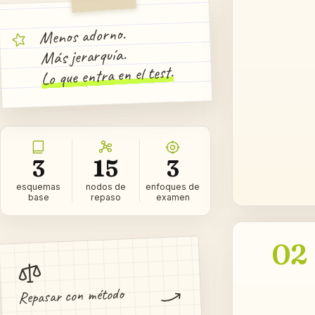
Menos adorno.
Más jerarquía.
Lo que entra en el test.
3
15
3
esquemas
nodos de
enfoques de
base
repaso
examen
02
Repasar con método