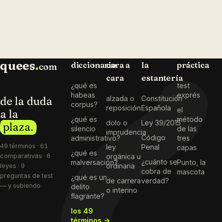
quees
.
diccionario
cara a
la
práctica
com
cara
estantería
¿qué es
test
habeas
exprés
de la duda
alzada o
Constitución
corpus?
reposición
Española
el
a la
¿qué es
método
dolo o
Ley 39/2015
plaza.
silencio
de las
imprudencia
Código
administrativo?
tres
49 términos · 61
ley
Penal
capas
¿qué es
comparativas · 6
orgánica u
¿cuánto se
malversación?
Punto, la
ordinaria
leyes · 9
cobra de
mascota
preguntas de test
¿qué es un
de carrera
verdad?
— y subiendo
delito
o interino
flagrante?
los 49
términos →