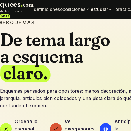
quees
.
com
definiciones
oposiciones
estudiar
practic
de la duda a la
plaza
ESQUEMAS
normativa
esqu
De tema largo
oposiciones
test exprés
leyes y artículos
mapas
elige cuerpo con datos
comprueba que se queda
que sí importan
ordena
a esquema
mnemotecnias
comp
sueldos
frases para fijar
difere
retribuciones por cuerpo
datos
caen e
claro.
Esquemas pensados para opositores: menos decoración, 
jerarquía, artículos bien colocados y una pista clara de qu
confundir el examen.
Ordena lo
Ve
Anticíp
esencial
excepciones
la