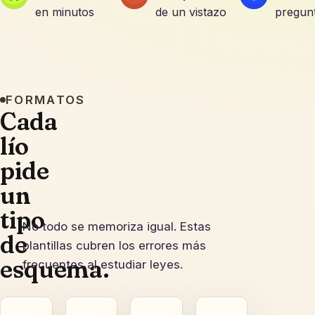
en minutos
de un vistazo
pregunt
FORMATOS
Cada
lío
pide
un
tipo
No todo se memoriza igual. Estas
de
plantillas cubren los errores más
esquema.
frecuentes al estudiar leyes.