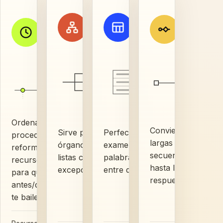
Línea
Ruta d
Mapa de
Tabla
de
decisi
llaves
comparativa
tiempo
casos
clasificaciones
diferencias
fechas
práctico
y
plazos
sí
no
Ordena
Convierte pregunta
Sirve para tipos,
Perfecta cuando el
procedimientos,
largas en una
órganos, competencias y
examen cambia una
reformas,
secuencia de sí/no
listas cerradas con
palabra y te hace dudar
recursos y fases
hasta llegar a la
excepciones.
entre dos conceptos.
para que el
respuesta.
antes/después no
te baile.