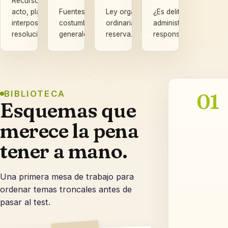
Recurso de alzada:
acto, plazo de
Fuentes del Derecho: ley,
Ley orgánica frente a ley
¿Es delito, infracción
interposición,
costumbre y principios
ordinaria: materia, mayoría y
administrativa o
resolución y silencio.
generales.
reserva.
responsabilidad civil?
BIBLIOTECA
01
Esquemas que
merece la pena
tener a mano.
Una primera mesa de trabajo para
ordenar temas troncales antes de
pasar al test.