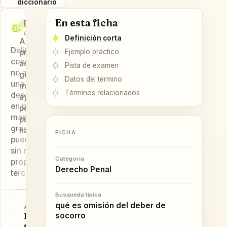
diccionario
En esta ficha
Definición
Ejemplo
Pista de
corta
examen
Definición corta
Alguien
Delito
Art. 195 CP:
presencia un
Ejemplo práctico
consistente en
peligro
accidente
Pista de examen
no auxiliar a
manifiesto y
grave y se
Datos del término
una persona
grave,
marcha sin
Términos relacionados
desamparada y
persona
ayudar ni
en peligro
desamparada
pedir auxilio
manifiesto y
y ausencia de
pudiendo
grave cuando
riesgo
hacerlo.
FICHA
puede hacerse
propio.
sin riesgo
Categoría
propio ni de
Derecho Penal
terceros.
Búsqueda típica
v
SIGUIENTE
qué es omisión del deber de
e
ANTERIOR
P
r
R
socorro
r
t
e