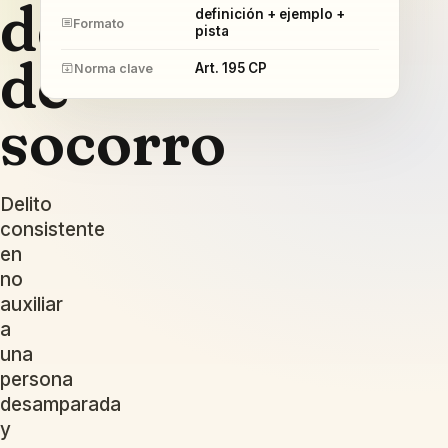
deber
definición + ejemplo +
Formato
pista
de
Art. 195 CP
Norma clave
socorro
Delito
consistente
en
no
auxiliar
a
una
persona
desamparada
y