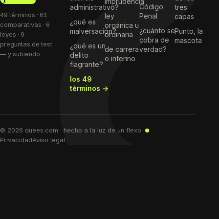
imprudencia
Código
administrativo?
tres
49 términos · 61
ley
Penal
capas
¿qué es
comparativas · 6
orgánica u
¿cuánto se
malversación?
Punto, la
ordinaria
leyes · 9
cobra de
mascota
preguntas de test
¿qué es un
de carrera
verdad?
— y subiendo
delito
o interino
flagrante?
los 49
términos →
© 2026 quees.com · hecho a la luz de un flexo
Privacidad
Aviso legal