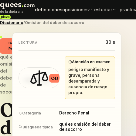
quees
.
com
definiciones
oposiciones
estudiar
practic
de la duda a la
plaza
Diccionario
/
Omisión del deber de socorro
normativa
esqu
oposiciones
test exprés
leyes y artículos
mapas
elige cuerpo con datos
comprueba que se queda
que sí importan
30 s
ordena
LECTURA
Derecho
Penal
mnemotecnias
comp
qué es
sueldos
frases para fijar
difere
Atención en examen
retribuciones por cuerpo
omisión
datos
caen e
peligro manifiesto y
del
grave, persona
deber
OD
desamparada y
de
ausencia de riesgo
socorro
propio.
Omisión
Derecho Penal
Categoría
del
qué es omisión del deber
Búsqueda típica
de socorro