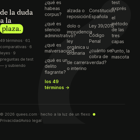
¿qué es
test
habeas
exprés
de la duda
alzada o
Constitución
corpus?
reposición
Española
el
a la
¿qué es
método
dolo o
Ley 39/2015
plaza.
silencio
de las
imprudencia
Código
administrativo?
tres
49 términos · 61
ley
Penal
capas
¿qué es
comparativas · 6
orgánica u
¿cuánto se
malversación?
Punto, la
ordinaria
leyes · 9
cobra de
mascota
preguntas de test
¿qué es un
de carrera
verdad?
— y subiendo
delito
o interino
flagrante?
los 49
términos →
© 2026 quees.com · hecho a la luz de un flexo
Privacidad
Aviso legal