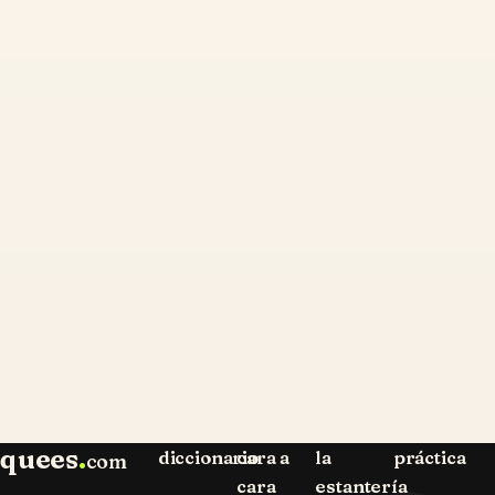
quees
.
diccionario
cara a
la
práctica
com
cara
estantería