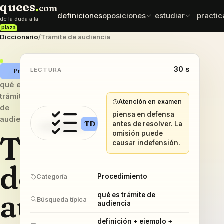
quees
.
com
definiciones
oposiciones
estudiar
practic
de la duda a la
plaza
Diccionario
/
Trámite de audiencia
normativa
esqu
oposiciones
test exprés
leyes y artículos
mapas
elige cuerpo con datos
comprueba que se queda
que sí importan
30 s
ordena
LECTURA
Procedimiento
qué es
mnemotecnias
comp
sueldos
trámite
frases para fijar
difere
Atención en examen
retribuciones por cuerpo
de
datos
caen e
piensa en defensa
audiencia
TD
antes de resolver. La
Trámite
omisión puede
causar indefensión.
de
Procedimiento
Categoría
audiencia
qué es trámite de
Búsqueda típica
audiencia
definición + ejemplo +