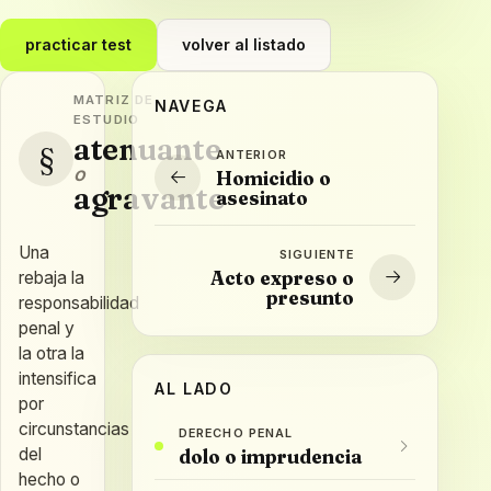
practicar test
volver al listado
MATRIZ DE
NAVEGA
ESTUDIO
atenuante
§
ANTERIOR
o
Homicidio o
agravante
asesinato
Una
SIGUIENTE
Acto expreso o
rebaja la
presunto
responsabilidad
penal y
la otra la
intensifica
AL LADO
por
circunstancias
DERECHO PENAL
del
dolo o imprudencia
hecho o