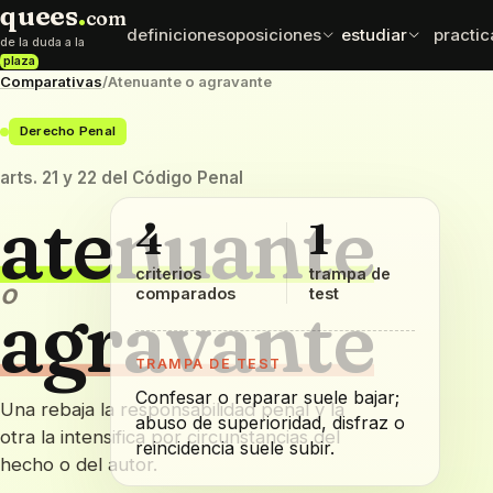
quees
.
com
definiciones
oposiciones
estudiar
practic
de la duda a la
plaza
Comparativas
/
Atenuante o agravante
normativa
esqu
oposiciones
test exprés
Derecho Penal
leyes y artículos
mapas
elige cuerpo con datos
comprueba que se queda
que sí importan
ordena
arts. 21 y 22 del Código Penal
atenuante
mnemotecnias
comp
sueldos
4
1
frases para fijar
difere
retribuciones por cuerpo
datos
caen e
criterios
trampa de
o
comparados
test
agravante
TRAMPA DE TEST
Confesar o reparar suele bajar;
Una rebaja la responsabilidad penal y la
abuso de superioridad, disfraz o
otra la intensifica por circunstancias del
reincidencia suele subir.
hecho o del autor.