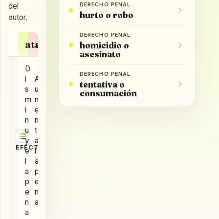
DERECHO PENAL
del
hurto o robo
autor.
DERECHO PENAL
atenuante
agravante
homicidio o
asesinato
D
DERECHO PENAL
i
A
tentativa o
s
u
consumación
m
m
i
e
n
n
u
t
y
a
EFECTO
e
l
l
a
a
p
p
e
e
n
n
a
a