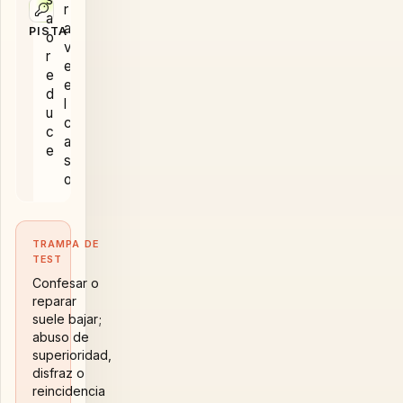
r
a
a
PISTA
o
v
r
e
e
e
d
l
u
c
c
a
e
s
o
TRAMPA DE
TEST
Confesar o
reparar
suele bajar;
abuso de
superioridad,
disfraz o
reincidencia