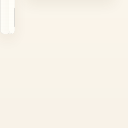
ver
texto
legal