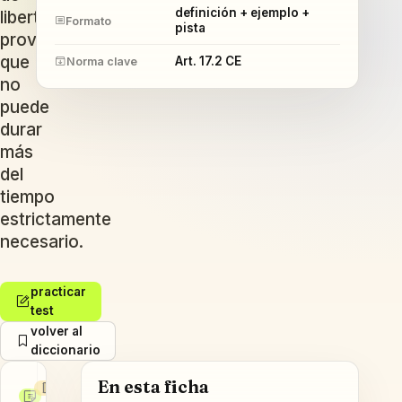
definición + ejemplo +
libertad
Formato
pista
provisional
que
Art. 17.2 CE
Norma clave
no
puede
durar
más
del
tiempo
estrictamente
necesario.
practicar
test
volver al
diccionario
En esta ficha
Definición
Ejemplo
Pista de