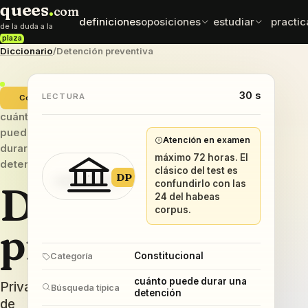
quees
.
com
definiciones
oposiciones
estudiar
practic
de la duda a la
plaza
Diccionario
/
Detención preventiva
normativa
esqu
oposiciones
test exprés
leyes y artículos
mapas
elige cuerpo con datos
comprueba que se queda
que sí importan
30 s
ordena
LECTURA
Constitucional
cuánto
mnemotecnias
comp
sueldos
puede
frases para fijar
difere
Atención en examen
retribuciones por cuerpo
durar una
datos
caen e
máximo 72 horas. El
detención
clásico del test es
DP
Detención
confundirlo con las
24 del habeas
corpus.
preventiva
Constitucional
Categoría
cuánto puede durar una
Privación
Búsqueda típica
detención
de