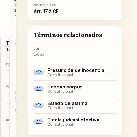
r
p
a
m
Norma clave
i
u
r
Art. 17.2 CE
n
s
m
o
a
s
Términos relacionados
Datos del
Norma
término
y
ver
artículos
todos
clave
Constitucional
Categoría
Presunción de inocencia
Art.
Constitucional
17.2
cuánto
CE
puede
Habeas corpus
durar
Búsqueda típica
Constitucional
una
máximo 72
detención
horas. El
Estado de alarma
clásico del
Constitucional
definición
test es
+
confundirlo
Formato de
Tutela judicial efectiva
ejemplo
con las 24
estudio
Constitucional
+
del habeas
pista
corpus.