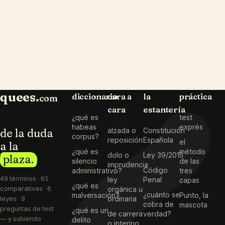
quees
.
diccionario
cara a
la
práctica
com
cara
estantería
¿qué es
test
habeas
exprés
de la duda
alzada o
Constitución
corpus?
reposición
Española
el
a la
¿qué es
método
dolo o
Ley 39/2015
plaza.
silencio
de las
imprudencia
Código
administrativo?
tres
49 términos · 61
ley
Penal
capas
¿qué es
comparativas · 6
orgánica u
¿cuánto se
malversación?
Punto, la
ordinaria
leyes · 9
cobra de
mascota
preguntas de test
¿qué es un
de carrera
verdad?
— y subiendo
delito
o interino