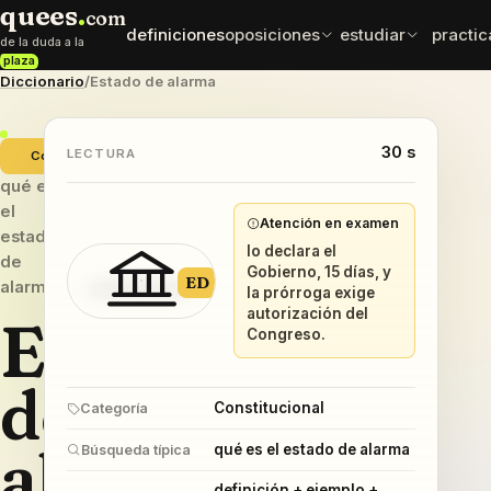
quees
.
com
definiciones
oposiciones
estudiar
practic
de la duda a la
plaza
Diccionario
/
Estado de alarma
normativa
esqu
oposiciones
test exprés
leyes y artículos
mapas
elige cuerpo con datos
comprueba que se queda
que sí importan
30 s
ordena
LECTURA
Constitucional
qué es
mnemotecnias
comp
sueldos
el
frases para fijar
difere
Atención en examen
retribuciones por cuerpo
estado
datos
caen e
lo declara el
de
Gobierno, 15 días, y
ED
alarma
la prórroga exige
autorización del
Estado
Congreso.
de
Constitucional
Categoría
alarma
qué es el estado de alarma
Búsqueda típica
definición + ejemplo +