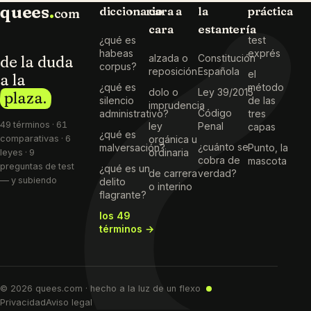
quees
.
diccionario
cara a
la
práctica
com
cara
estantería
¿qué es
test
habeas
exprés
de la duda
alzada o
Constitución
corpus?
reposición
Española
el
a la
¿qué es
método
dolo o
Ley 39/2015
plaza.
silencio
de las
imprudencia
Código
administrativo?
tres
49 términos · 61
ley
Penal
capas
¿qué es
comparativas · 6
orgánica u
¿cuánto se
malversación?
Punto, la
ordinaria
leyes · 9
cobra de
mascota
preguntas de test
¿qué es un
de carrera
verdad?
— y subiendo
delito
o interino
flagrante?
los 49
términos →
© 2026 quees.com · hecho a la luz de un flexo
Privacidad
Aviso legal