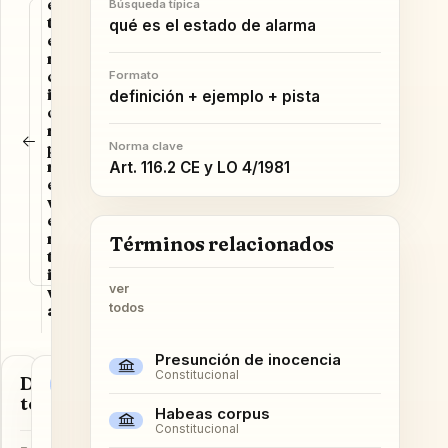
e
Búsqueda típica
SIGUIENTE
v
t
F
qué es el estado de alarma
e
e
l
r
n
a
t
o
c
g
Formato
d
i
r
definición + ejemplo + pista
o
ó
a
s
l
n
n
o
p
t
Norma clave
s
r
e
Art. 116.2 CE y LO 4/1981
t
e
d
é
r
v
e
m
e
l
i
n
i
n
Términos relacionados
o
t
t
s
i
o
ver
v
a
todos
Presunción de inocencia
Constitucional
Datos del
Norma
término
y
Habeas corpus
artículos
Constitucional
clave