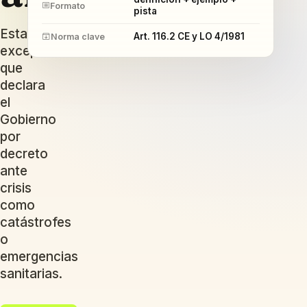
Formato
pista
Estado
Art. 116.2 CE y LO 4/1981
Norma clave
excepcional
que
declara
el
Gobierno
por
decreto
ante
crisis
como
catástrofes
o
emergencias
sanitarias.