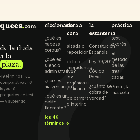
quees
.
diccionario
cara a
la
práctica
com
cara
estantería
¿qué es
test
habeas
exprés
de la duda
alzada o
Constitución
corpus?
reposición
Española
el
a la
¿qué es
método
dolo o
Ley 39/2015
plaza.
silencio
de las
imprudencia
Código
administrativo?
tres
49 términos · 61
ley
Penal
capas
¿qué es
comparativas · 6
orgánica u
¿cuánto se
malversación?
Punto, la
ordinaria
leyes · 9
cobra de
mascota
preguntas de test
¿qué es un
de carrera
verdad?
— y subiendo
delito
o interino
flagrante?
los 49
términos →