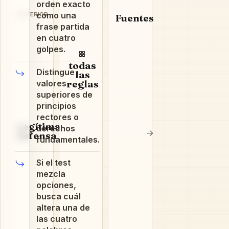
orden exacto
como una
ANTERIOR
Fuentes
frase partida
en cuatro
golpes.
todas
Distingue
las
valores
reglas
superiores de
principios
rectores o
Legítima
derechos
defensa
fundamentales.
Si el test
mezcla
opciones,
busca cuál
altera una de
las cuatro