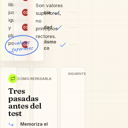
libertad,
Son valores
justicia,
Justicia
02
superiores,
igualdad
no
Igualdad
y
03
principios
pluralismo
rectores.
valores
Pluralismo
político.
04
superiores
político
SIGUIENTE
CÓMO REPASARLA
Tres
pasadas
antes del
test
Memoriza el