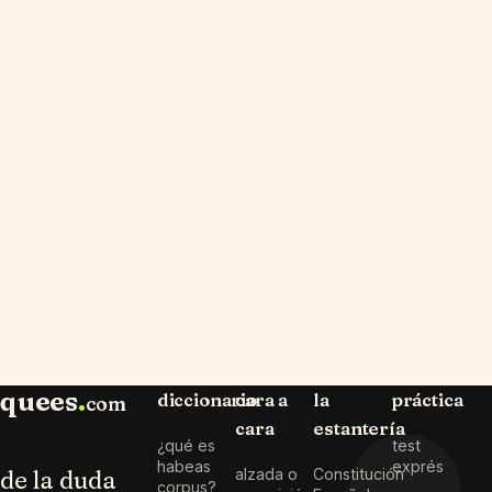
quees
.
diccionario
cara a
la
práctica
com
cara
estantería
¿qué es
test
habeas
exprés
de la duda
alzada o
Constitución
corpus?