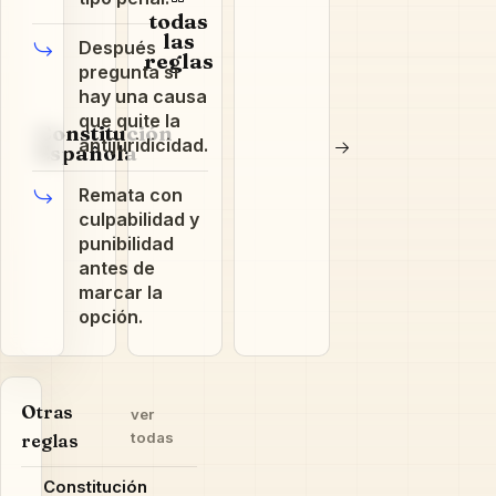
todas
las
Después
reglas
pregunta si
hay una causa
que quite la
Constitución
antijuridicidad.
Española
Remata con
culpabilidad y
punibilidad
antes de
marcar la
opción.
Otras
ver
todas
reglas
Constitución