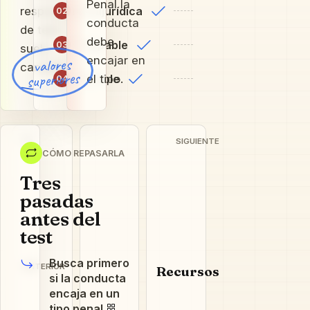
Penal la
Antijurídica
respuesta
02
conducta
de test
debe
Culpable
03
suele
encajar en
valores
cambiar.
superiores
el tipo.
Punible
04
SIGUIENTE
CÓMO REPASARLA
Tres
pasadas
antes del
test
Busca primero
ANTERIOR
Recursos
si la conducta
encaja en un
tipo penal.