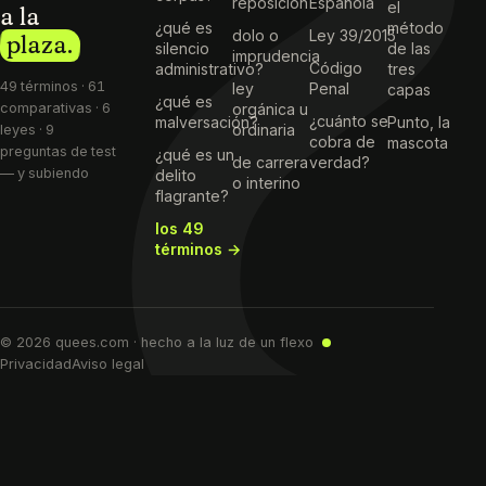
reposición
Española
el
a la
¿qué es
método
dolo o
Ley 39/2015
plaza.
silencio
de las
imprudencia
Código
administrativo?
tres
49 términos · 61
ley
Penal
capas
¿qué es
comparativas · 6
orgánica u
¿cuánto se
malversación?
Punto, la
ordinaria
leyes · 9
cobra de
mascota
preguntas de test
¿qué es un
de carrera
verdad?
— y subiendo
delito
o interino
flagrante?
los 49
términos →
© 2026 quees.com · hecho a la luz de un flexo
Privacidad
Aviso legal