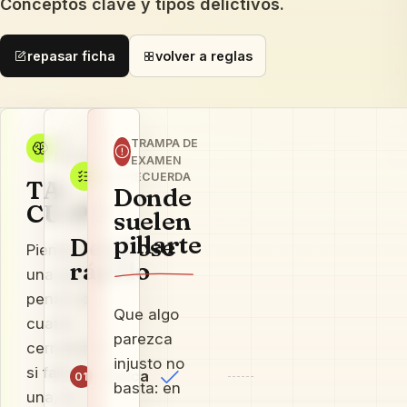
Conceptos clave y tipos delictivos.
repasar ficha
volver a reglas
LA
TRAMPA DE
REGLA
EXAMEN
QUÉ RECUERDA
TA-
Donde
CU-PU
suelen
pillarte
Desglose
Piensa en
rápido
una puerta
penal con
Que algo
cuatro
parezca
cerraduras:
injusto no
si falta
Típica
01
basta: en
una, la